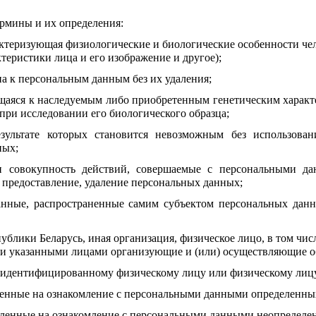
рмины и их определения:
теризующая физиологические и биологические особенности чело
ктеристики лица и его изображение и другое);
а к персональным данным без их удаления;
щаяся к наследуемым либо приобретенным генетическим характе
 при исследовании его биологического образца;
езультате которых становится невозможным без использова
ных;
 совокупность действий, совершаемые с персональными дан
, предоставление, удаление персональных данных;
нные, распространенные самим субъектом персональных данны
ублики Беларусь, иная организация, физическое лицо, в том чи
ными указанными лицами организующие и (или) осуществляющие 
 идентифицированному физическому лицу или физическому лицу
ленные на ознакомление с персональными данными определенных
вленные на ознакомление с персональными данными неопределен