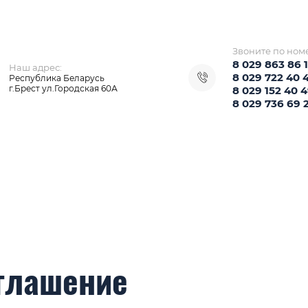
Звоните по ном
8 029 863 86 
Наш адрес:
8 029 722 40 
Республика Беларусь
г.Брест ул.Городская 60А
8 029 152 40 
8 029 736 69 
глашение